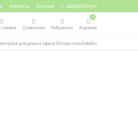
ии
Контакты
Быстрый
spb@220city.ru
0
с заказа
Сравнение
Избранное
Корзина
лектрика для дома и офиса
Теплые полы
Sale
Все категории