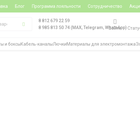
авка
Блог
Программа лояльности
Сотрудничество
Акц
8 812 679 22 59
8 985 813 50 74 (MAX, Telegram, WhatsApp)
Войти
Стату
ы и боксы
Кабель-каналы
Лючки
Материалы для электромонтажа
Э