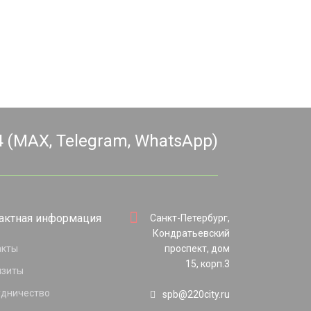
4 (MAX, Telegram, WhatsApp)
актная информация
Санкт-Петербург,
Кондратьевский
акты
проспект, дом
15, корп.3
изиты
удничество
spb@220city.ru