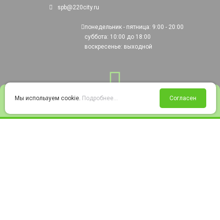
spb@220city.ru
понедельник - пятница: 9:00 - 20:00
суббота: 10:00 до 18:00
воскресенье: выходной
0
Мы используем cookie.
Подробнее...
Согласен
Войти
Статус заказа
Сравнение
Избранное
Корзина
© 2008-2026 220city.ru - гипермаркет электрооборудования
Согласие на обработку персональных данных
Согласие на получение рекламно-информационных материалов