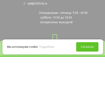
spb@220city.ru
понедельник - пятница: 9:00 - 20:00
суббота: 10:00 до 18:00
воскресенье: выходной
0
Мы используем cookie.
Подробнее...
Согласен
Войти
Статус заказа
Сравнение
Избранное
Корзина
© 2008-2026 220city.ru - гипермаркет электрооборудования
Согласие на обработку персональных данных
Согласие на получение рекламно-информационных материалов