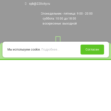
spb@220city.ru
понедельник - пятница: 9:00 - 20:00
суббота: 10:00 до 18:00
воскресенье: выходной
0
Мы используем cookie.
Подробнее...
Согласен
Войти
Статус заказа
Сравнение
Избранное
Корзина
© 2008-2026 220city.ru - гипермаркет электрооборудования
Согласие на обработку персональных данных
Согласие на получение рекламно-информационных материалов