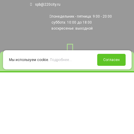
spb@220city.ru
понедельник - пятница: 9:00 - 20:00
суббота: 10:00 до 18:00
воскресенье: выходной
0
Мы используем cookie.
Подробнее...
Согласен
Войти
Статус заказа
Сравнение
Избранное
Корзина
© 2008-2026 220city.ru - гипермаркет электрооборудования
Согласие на обработку персональных данных
Согласие на получение рекламно-информационных материалов