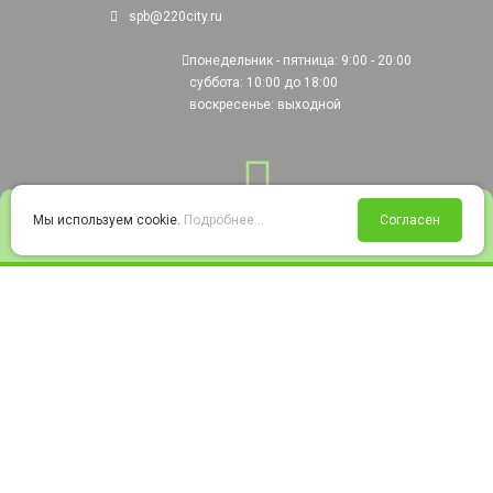
spb@220city.ru
понедельник - пятница: 9:00 - 20:00
суббота: 10:00 до 18:00
воскресенье: выходной
0
Мы используем cookie.
Подробнее...
Согласен
Войти
Статус заказа
Сравнение
Избранное
Корзина
© 2008-2026 220city.ru - гипермаркет электрооборудования
Согласие на обработку персональных данных
Согласие на получение рекламно-информационных материалов